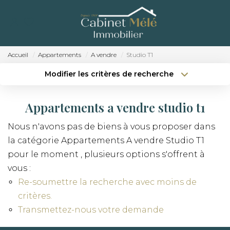
ACCUEIL
ACHETER
Accueil
Appartements
A vendre
Studio T1
ESTIMER
Modifier les critères de recherche
Localisation
Type de bien
Localisation
Sélectionnez...
NOTRE AGENCE
Appartements a vendre studio t1
Surface min
Budget max
RECRUTEMENT
Nous n'avons pas de biens à vous proposer dans
la catégorie Appartements A vendre Studio T1
Créer une alerte
Plus de critères
CONTACT
pour le moment , plusieurs options s'offrent à
vous :
Re-soumettre la recherche avec moins de
critères.
Transmettez-nous votre demande