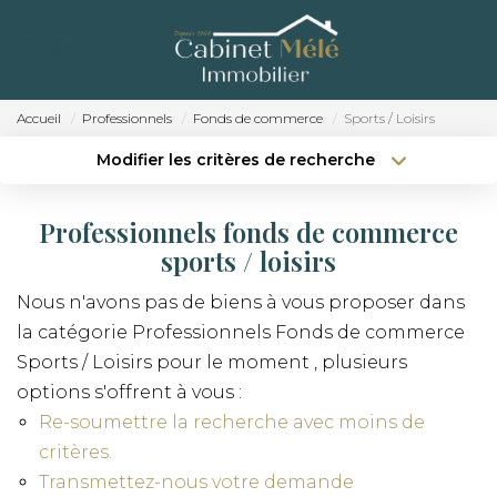
ACCUEIL
ACHETER
Accueil
Professionnels
Fonds de commerce
Sports / Loisirs
ESTIMER
Modifier les critères de recherche
Localisation
Type de bien
Localisation
Sélectionnez...
NOTRE AGENCE
Professionnels fonds de commerce
Surface min
Budget max
sports / loisirs
RECRUTEMENT
Nous n'avons pas de biens à vous proposer dans
Créer une alerte
Plus de critères
CONTACT
la catégorie Professionnels Fonds de commerce
Sports / Loisirs pour le moment , plusieurs
options s'offrent à vous :
Re-soumettre la recherche avec moins de
critères.
Transmettez-nous votre demande