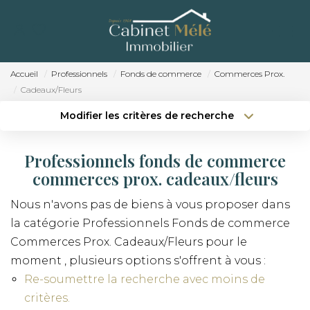
ACCUEIL
ACHETER
Accueil
Professionnels
Fonds de commerce
Commerces Prox.
Cadeaux/Fleurs
ESTIMER
Modifier les critères de recherche
Localisation
Type de bien
NOTRE AGENCE
Localisation
Sélectionnez...
Professionnels fonds de commerce
RECRUTEMENT
Surface min
Budget max
commerces prox. cadeaux/fleurs
CONTACT
Nous n'avons pas de biens à vous proposer dans
Créer une alerte
Plus de critères
la catégorie Professionnels Fonds de commerce
Commerces Prox. Cadeaux/Fleurs pour le
moment , plusieurs options s'offrent à vous :
Re-soumettre la recherche avec moins de
critères.