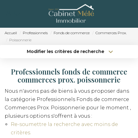
ACCUEIL
ACHETER
Accueil
Professionnels
Fonds de commerce
Commerces Prox.
Poissonnerie
ESTIMER
Modifier les critères de recherche
Localisation
Type de bien
NOTRE AGENCE
Localisation
Sélectionnez...
Professionnels fonds de commerce
RECRUTEMENT
Surface min
Budget max
commerces prox. poissonnerie
CONTACT
Nous n'avons pas de biens à vous proposer dans
Créer une alerte
Plus de critères
la catégorie Professionnels Fonds de commerce
Commerces Prox. Poissonnerie pour le moment ,
plusieurs options s'offrent à vous :
Re-soumettre la recherche avec moins de
critères.