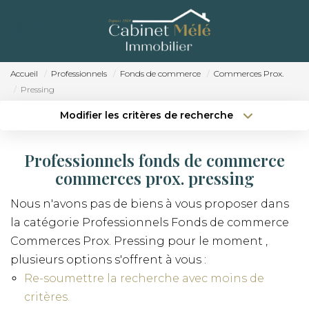
ACCUEIL
ACHETER
Accueil
Professionnels
Fonds de commerce
Commerces Prox.
Pressing
ESTIMER
Modifier les critères de recherche
Localisation
Type de bien
NOTRE AGENCE
Localisation
Sélectionnez...
Professionnels fonds de commerce
RECRUTEMENT
Surface min
Budget max
commerces prox. pressing
CONTACT
Nous n'avons pas de biens à vous proposer dans
Créer une alerte
Plus de critères
la catégorie Professionnels Fonds de commerce
Commerces Prox. Pressing pour le moment ,
plusieurs options s'offrent à vous :
Re-soumettre la recherche avec moins de
critères.