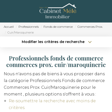
ACCUEIL
ACHETER
Accueil
Professionnels
Fonds de commerce
Commerces Prox.
Cuir/Maroquinerie
ESTIMER
Modifier les critères de recherche
Localisation
Type de bien
NOTRE AGENCE
Localisation
Sélectionnez...
Professionnels fonds de commerce
RECRUTEMENT
Surface min
Budget max
commerces prox. cuir/maroquinerie
CONTACT
Nous n'avons pas de biens à vous proposer dans
Créer une alerte
Plus de critères
la catégorie Professionnels Fonds de commerce
Commerces Prox. Cuir/Maroquinerie pour le
moment , plusieurs options s'offrent à vous :
Re-soumettre la recherche avec moins de
critères.