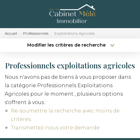
ACCUEIL
ACHETER
Accueil
Professionnels
Exploitations Agricoles
ESTIMER
Modifier les critères de recherche
Localisation
Type de bien
Localisation
Sélectionnez...
NOTRE AGENCE
Professionnels exploitations agricoles
Surface min
Budget max
RECRUTEMENT
Nous n'avons pas de biens à vous proposer dans
la catégorie Professionnels Exploitations
Créer une alerte
Plus de critères
CONTACT
Agricoles pour le moment , plusieurs options
s'offrent à vous :
Re-soumettre la recherche avec moins de
critères.
Transmettez-nous votre demande