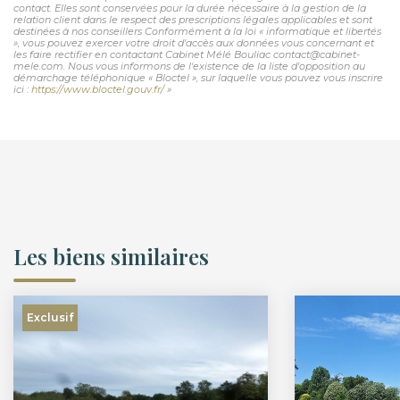
contact. Elles sont conservées pour la durée nécessaire à la gestion de la
relation client dans le respect des prescriptions légales applicables et sont
destinées à nos conseillers Conformément à la loi « informatique et libertés
», vous pouvez exercer votre droit d'accès aux données vous concernant et
les faire rectifier en contactant Cabinet Mélé Bouliac contact@cabinet-
mele.com. Nous vous informons de l'existence de la liste d'opposition au
démarchage téléphonique « Bloctel », sur laquelle vous pouvez vous inscrire
ici :
https://www.bloctel.gouv.fr/
»
Les biens similaires
Exclusif