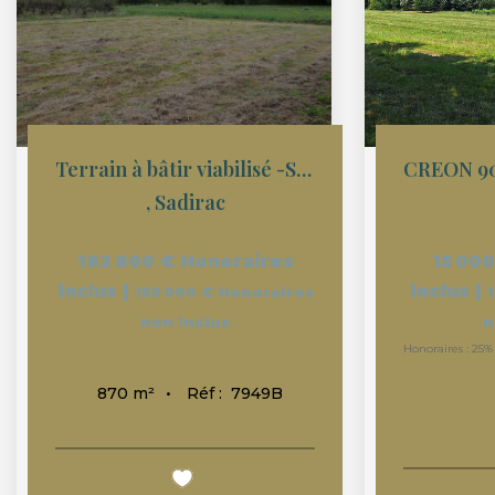
Terrain à bâtir viabilisé -SADIRAC (33670) - 870 m2
,
Sadirac
162 800 €
Honoraires
15 000
inclus
|
inclus
|
150 000 €
Honoraires
non inclus
n
Honoraires : 25%
Réf :
7949B
870
m²