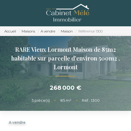
ACCUEIL
ACHETER
Accueil
Maisons
A vendre
Maison
Référence 1300
ESTIMER
RARE Vieux Lormont Maison de 85m2
NOTRE AGENCE
habitable sur parcelle d'environ 500m2
,
Lormont
RECRUTEMENT
CONTACT
268 000 €
5
pièce(s)
•
85
m²
•
Réf : 1300
A vendre