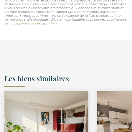
relation client dans le respect des prescriptions légales applicables et sont
destinées à nos conseillers Conformément à la loi « informatique et libertés
», vous pouvez exercer votre droit d'accès aux données vous concernant et
les faire rectifier en contactant Cabinet Mélé Bouliac contact@cabinet-
mele.com. Nous vous informons de l'existence de la liste d'opposition au
démarchage téléphonique « Bloctel », sur laquelle vous pouvez vous inscrire
ici :
https://www.bloctel.gouv.fr/
»
Les biens similaires