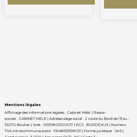
Mentions légales
Affichage des informations légales : Cabinet Mélé. | Raison
sociale : CABINET MELE | Adresse siège social : 2 route du Bord de l'Eau -
33270 Bouliac | Siret : 95139803100017 | RCS : BORDEAUX | Numero
TVA Intracommunautaire : FR48951398031 | Forme juridique : SAS |
Capital social : 5 000 | Assurance RCP : NC |
Carte T :