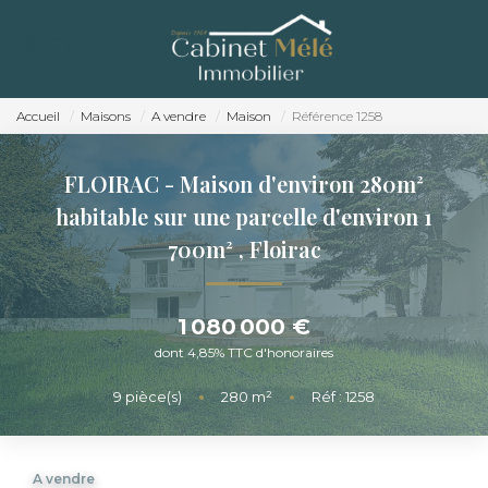
ACCUEIL
ACHETER
Accueil
Maisons
A vendre
Maison
Référence 1258
ESTIMER
FLOIRAC - Maison d'environ 280m²
NOTRE AGENCE
habitable sur une parcelle d'environ 1
700m²
,
Floirac
RECRUTEMENT
CONTACT
1 080 000 €
dont 4,85% TTC d'honoraires
9
pièce(s)
•
280
m²
•
Réf : 1258
A vendre