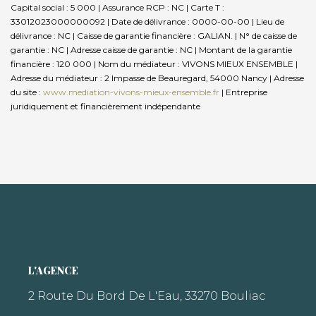
Capital social : 5 000 | Assurance RCP : NC |
Carte T :
33012023000000092 | Date de délivrance : 0000-00-00 | Lieu de
délivrance : NC | Caisse de garantie financière : GALIAN. | N° de caisse de
garantie : NC | Adresse caisse de garantie : NC | Montant de la garantie
financière : 120 000 | Nom du médiateur : VIVONS MIEUX ENSEMBLE |
Adresse du médiateur : 2 Impasse de Beauregard, 54000 Nancy | Adresse
du site :
www.mediation-vivons-mieux-ensemble.fr
|
Entreprise
juridiquement et financièrement indépendante
L'AGENCE
2 Route Du Bord De L'Eau, 33270 Bouliac