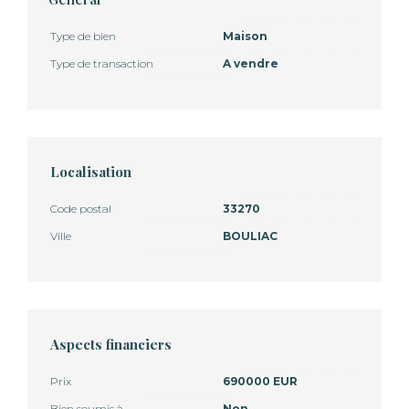
Type de bien
Maison
Type de transaction
A vendre
Localisation
Code postal
33270
Ville
BOULIAC
Aspects financiers
Prix
690000 EUR
Bien soumis à
Non