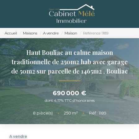
ACCUEIL
ACHETER
Accueil
Maisons
A vendre
Maison
Référence 1189
ESTIMER
Haut Bouliac au calme maison
NOTRE AGENCE
traditionnelle de 250m2 hab avec garage
de 50m2 sur parcelle de 1465m2
,
Bouliac
RECRUTEMENT
CONTACT
690 000 €
dont 4,17% TTC d'honoraires
8
pièce(s)
•
250
m²
•
Réf : 1189
A vendre