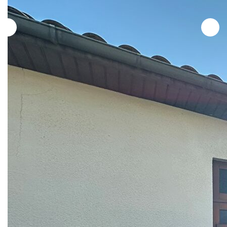
Description
Réf : 1311
Rare sur le secteur - Bas Floirac, le Cabinet Mélé vous
propose un ensemble immobilier de 2 maisons, en
copropriété de 4 lots, avec des dépendances et environ
750m² de jardin.