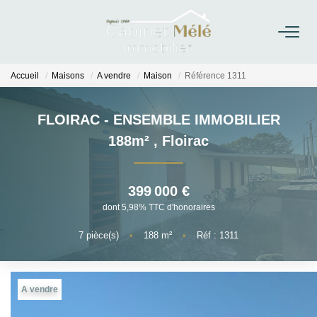
ACCUEIL
ACHETER
Accueil
Maisons
A vendre
Maison
Référence 1311
ESTIMER
FLOIRAC - ENSEMBLE IMMOBILIER
NOTRE AGENCE
188m²
,
Floirac
RECRUTEMENT
399 000 €
CONTACT
dont 5,98% TTC d'honoraires
7
pièce(s)
•
188
m²
•
Réf : 1311
A vendre