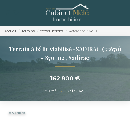
ACCUEIL
ACHETER
Accueil
Terrains
constructibles
Référence 7949B
ESTIMER
Terrain à bâtir viabilisé -SADIRAC (33670)
NOTRE AGENCE
- 870 m2
,
Sadirac
RECRUTEMENT
162 800 €
CONTACT
870
m²
•
Réf : 7949B
A vendre