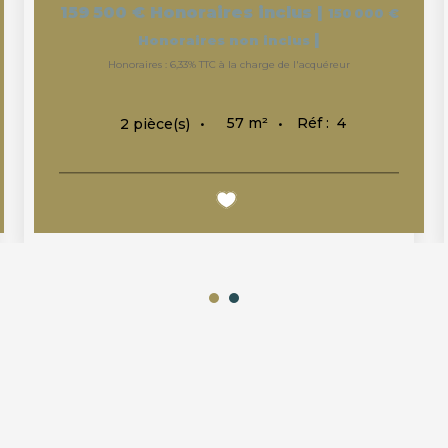
159 500 €
Honoraires inclus
|
150 000 €
|
Honoraires non inclus
Honoraires : 6,33% TTC à la charge de l'acquéreur
57
m²
Réf :
4
2
pièce(s)