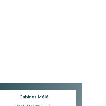
Cabinet Mélé.
2 Route Du Bord De L'Eau