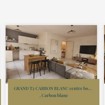
GRAND T2 CARBON BLANC centre bourg
,
Carbon blanc