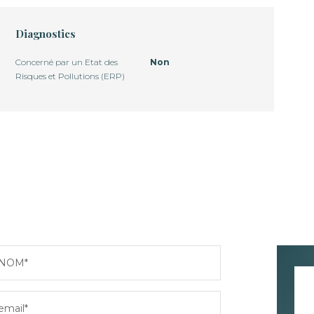
Diagnostics
Concerné par un Etat des
Non
Risques et Pollutions (ERP)
NOM*
email*