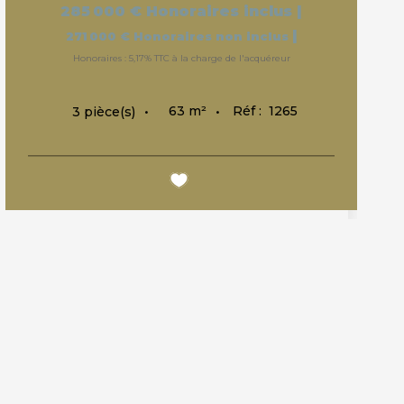
285 000 €
Honoraires inclus
|
|
271 000 €
Honoraires non inclus
Honoraires : 5,17% TTC à la charge de l'acquéreur
63
m²
Réf :
1265
3
pièce(s)