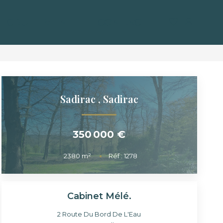
ECRUTEMENT
CONTACT
Sadirac
,
Sadirac
350 000 €
2380
m²
Réf :
1278
Cabinet Mélé.
2 Route Du Bord De L'Eau