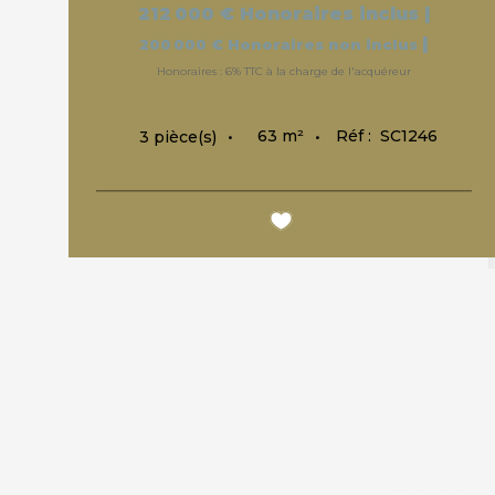
212 000 €
Honoraires inclus
|
|
200 000 €
Honoraires non inclus
Honoraires : 6% TTC à la charge de l'acquéreur
63
m²
Réf :
SC1246
3
pièce(s)