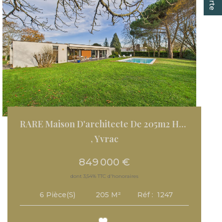
RARE Maison D'architecte De 205m2 Habitables Sur Parc De...
,
Yvrac
849 000 €
dont 3,54% TTC d'honoraires
205
M²
Réf :
1247
6
Pièce(s)