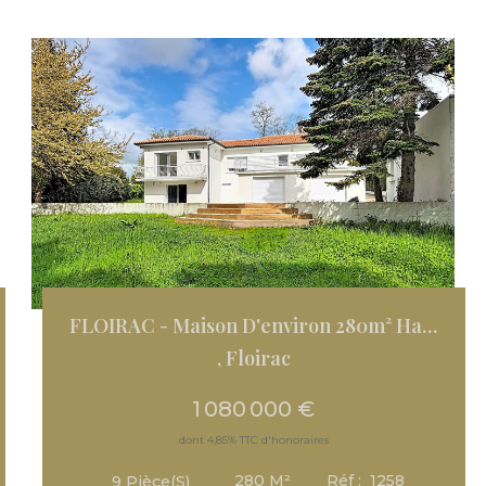
FLOIRAC - Maison D'environ 280m² Habitable Sur Une Parcelle...
,
Floirac
1 080 000 €
dont 4,85% TTC d'honoraires
280
M²
Réf :
1258
9
Pièce(s)