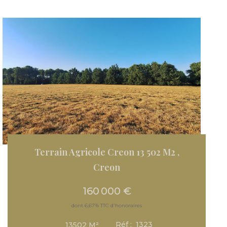
Terrain Agricole Creon 13 502 M2
,
Creon
160 000 €
dont 6,67% TTC d'honoraires
Réf :
1323
13502
M²