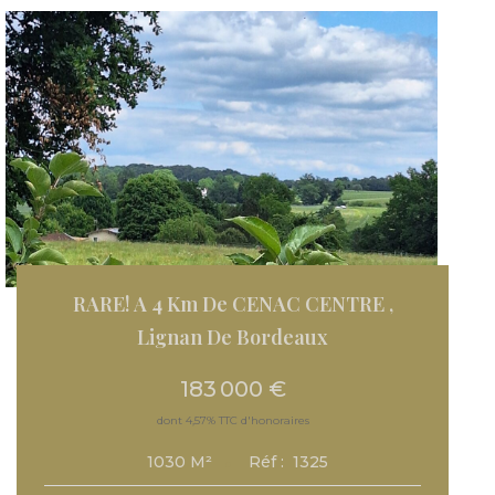
RARE! A 4 Km De CENAC CENTRE
,
Lignan De Bordeaux
183 000 €
dont 4,57% TTC d'honoraires
Réf :
1325
1030
M²