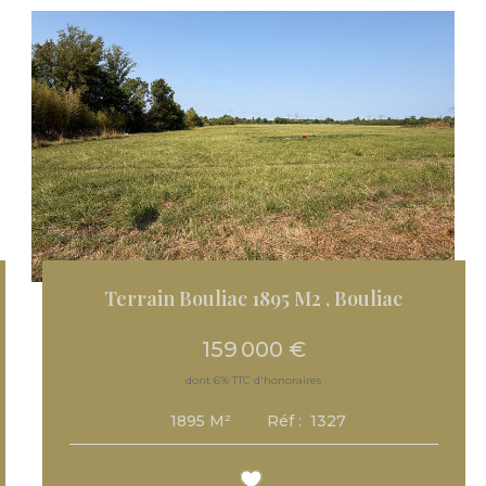
Terrain Bouliac 1895 M2
,
Bouliac
159 000 €
dont 6% TTC d'honoraires
Réf :
1327
1895
M²