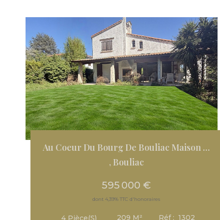
Au Coeur Du Bourg De Bouliac Maison Traditionnelle De 209m2...
,
Bouliac
595 000 €
dont 4,39% TTC d'honoraires
209
M²
Réf :
1302
4
Pièce(s)