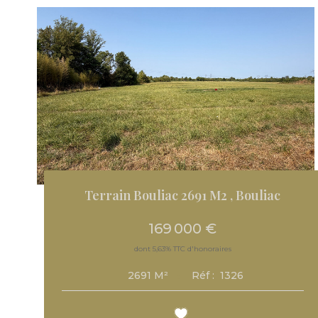
Terrain Bouliac 2691 M2
,
Bouliac
169 000 €
dont 5,63% TTC d'honoraires
Réf :
1326
2691
M²