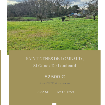
SAINT GENES DE LOMBAUD
,
St Genes De Lombaud
82 500 €
dont 10% TTC d'honoraires
Réf :
1259
672
M²