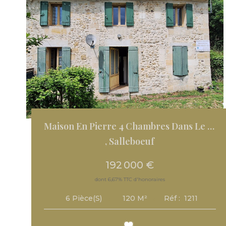
Maison En Pierre 4 Chambres Dans Le Centre De Salleboeuf
,
Salleboeuf
192 000 €
dont 6,67% TTC d'honoraires
120
M²
Réf :
1211
6
Pièce(s)